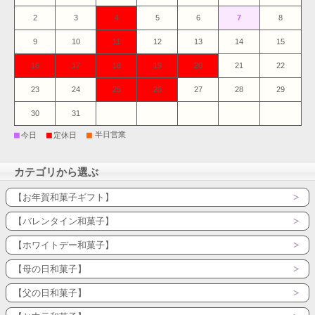
2
3
4
5
6
7
8
9
10
11
12
13
14
15
16
17
18
19
20
21
22
23
24
25
26
27
28
29
30
31
■
■
■
半日営業
今日
定休日
カテゴリから選ぶ
【お年賀和菓子ギフト】
【バレンタイン和菓子】
【ホワイトデー和菓子】
【母の日和菓子】
【父の日和菓子】