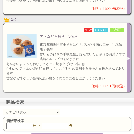
昔ながら懐かしい当時の思い出をそのままに召し上がってください
価格：1,582円(税込)
1位
NEW
PICK UP
【冷蔵】
アトムどら焼き 5個入
東京都練馬区富士見台に住んでいた漫画の巨匠「手塚治
虫」先生
甘いもの好きの手塚先生が好んでいたとされるお菓子です
当時のレシピのそのままに
あんばいよくふんわりしっとりに焼き上げた生地には
かわいいアトムの焼き印を押して、こだわりの専用小倉粒あんを挟み込んであり
ます
昔ながら懐かしい当時の思い出をそのままに召し上がってください
価格：1,691円(税込)
商品検索
価格帯検索
円 ～
円