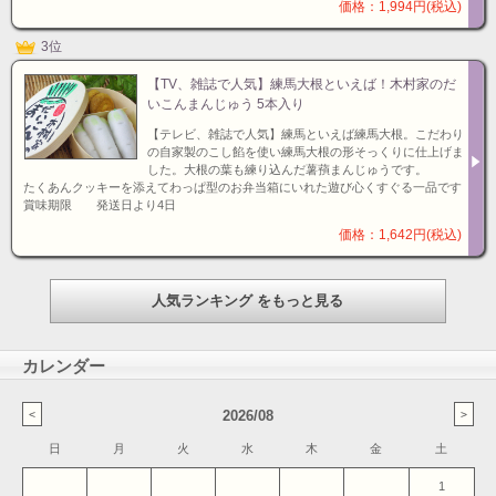
価格：1,994円(税込)
3位
【TV、雑誌で人気】練馬大根といえば！木村家のだ
いこんまんじゅう 5本入り
【テレビ、雑誌で人気】練馬といえば練馬大根。こだわり
の自家製のこし餡を使い練馬大根の形そっくりに仕上げま
した。大根の葉も練り込んだ薯蕷まんじゅうです。
たくあんクッキーを添えてわっぱ型のお弁当箱にいれた遊び心くすぐる一品です
賞味期限 発送日より4日
価格：1,642円(税込)
人気ランキング をもっと見る
カレンダー
2026/08
日
月
火
水
木
金
土
1