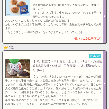
東京都練馬区富士見台に住んでいた漫画の巨匠「手塚治
虫」先生
甘いもの好きの手塚先生が好んでいたとされるお菓子です
当時のレシピのそのままに
あんばいよくふんわりしっとりに焼き上げた生地には
かわいいアトムの焼き印を押して、こだわりの専用小倉粒あんを挟み込んであり
ます
昔ながら懐かしい当時の思い出をそのままに召し上がってください
価格：1,691円(税込)
2位
PICK UP
【TV、雑誌で人気】おとりよせネット1位！４万個達
成 !!練馬大根といえば 手作り最中 木村家のだいこ
ん（6ヶ）
【TV、雑誌で人気】おとりよせネット1位！東京老舗和菓
子、木村家の手作り最中は、お客様ご自身で作る手作り最中。だから、いつでも
サクサク！餡は最高級の丹波大納言をふっくらみずみずしく炊き上げ、甘さひか
えめで絶妙な柔らかさに練り上げてます。無添加なのに３週間の日持ちもまた魅
力！一つ一つ個包装されているから、食べたいときにいつでも食べられるし、大
事にちょっとづつ食べるのもまた楽しみの一つ！！
ネリコレ商品の中から、味、見た目、コンセプトを兼ね備えた、選び抜かれた、
ねりコレプリミアム！唯一、木村家のみ2品選ばれたプレミアム商品！