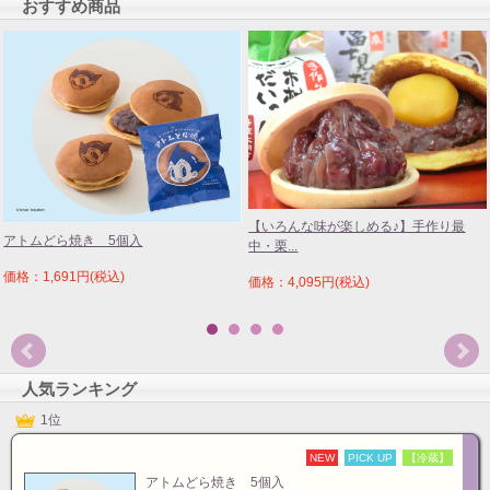
おすすめ商品
【いろんな味が楽しめる♪】手作り最
アトムどら焼き 5個入
中・栗...
価格：1,691円(税込)
価格：4,095円(税込)
人気ランキング
1位
NEW
PICK UP
【冷蔵】
アトムどら焼き 5個入