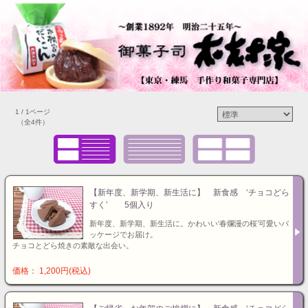
1 / 1ページ
（全4件）
【新年度、新学期、新生活に】 新食感 ‘チョコどら
すく’ 5個入り
新年度、新学期、新生活に。かわいい‘春爛漫の桜’可愛いパ
ッケージでお届け。
チョコとどら焼きの素敵な出会い。
価格： 1,200円(税込)