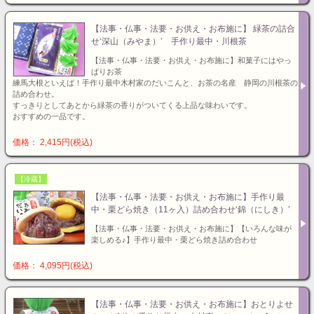
【法事・仏事・法要・お供え・お布施に】 緑茶の詰合
せ‘深山（みやま）’ 手作り最中・川根茶
【法事・仏事・法要・お供え・お布施に】和菓子にはやっ
ぱりお茶
練馬大根といえば！手作り最中木村家のだいこんと、お茶の名産 静岡の川根茶の
詰め合わせ。
すっきりとしてあとから緑茶の香りがついてくる上品な味わいです。
おすすめの一品です。
価格： 2,415円(税込)
【冷蔵】
【法事・仏事・法要・お供え・お布施に】手作り最
中・栗どら焼き（11ヶ入）詰め合わせ‘錦（にしき）’
【法事・仏事・法要・お供え・お布施に】【いろんな味が
楽しめる♪】手作り最中・栗どら焼き詰め合わせ
価格： 4,095円(税込)
【法事・仏事・法要・お供え・お布施に】おとりよせ