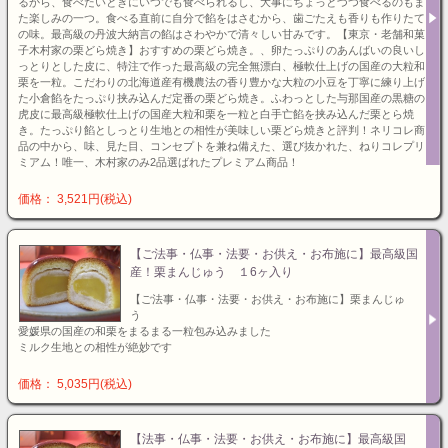
るから、食べたいときにいつでも食べられるし、大事にちょっとづつ食べるのもま
た楽しみの一つ。食べる直前に自分で餡をはさむから、歯ごたえも香りも作りたて
の味。最高級の丹波大納言の餡はさわやかで清々しい甘みです。【東京・老舗和菓
子木村家の栗どら焼き】おすすめの栗どら焼き。、卵たっぷりのあんばいの良いし
っとりとした皮に、特注で作った最高級の完全無漂白、極軟仕上げの国産の大粒和
栗を一粒。こだわりの北海道産有機農法の香り豊かな大粒の小豆を丁寧に練り上げ
た小倉餡をたっぷり挟み込んだ定番の栗どら焼き。ふわっとした与那国産の黒糖の
虎皮に最高級極軟仕上げの国産大粒和栗を一粒と白手亡餡を挟み込んだ栗とら焼
き。たっぷり餡としっとり生地との相性が美味しい栗どら焼きと評判！ネリコレ商
品の中から、味、見た目、コンセプトを兼ね備えた、選び抜かれた、ねりコレプリ
ミアム！唯一、木村家のみ2品選ばれたプレミアム商品！
価格： 3,521円(税込)
【ご法事・仏事・法要・お供え・お布施に】最高級国
産！栗まんじゅう １6ヶ入り
【ご法事・仏事・法要・お供え・お布施に】栗まんじゅ
う
愛媛県の国産の和栗をまるまる一粒包み込みました
ミルク生地との相性が絶妙です
価格： 5,035円(税込)
【法事・仏事・法要・お供え・お布施に】最高級国