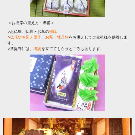
＜お彼岸の迎え方・準備＞
○お仏壇、仏具・お墓の
掃除
○
仏花やお迎え団子、お萩・牡丹餅
をお供えしてご先祖様を供養しま
す。
○菩提寺には、
塔婆
を立ててもらうところもあります。