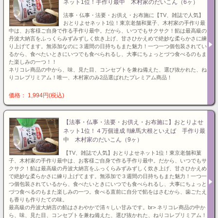
ネット1位！手作り最中 木村家のだいこん（6ヶ）
法事・仏事・法要・お供え・お布施に【TV、雑誌で人気】
おとりよせネット1位！東京老舗和菓子、木村家の手作り最
中は、お客様ご自身で作る手作り最中。だから、いつでもサクサク！餡は最高級の
丹波大納言をふっくらみずみずしく炊き上げ、甘さひかえめで絶妙な柔らかさに練
り上げてます。無添加なのに３週間の日持ちもまた魅力！一つ一つ個包装されてい
るから、食べたいときにいつでも食べられるし、大事にちょっとづつ食べるのもま
た楽しみの一つ！！
ネリコレ商品の中から、味、見た目、コンセプトを兼ね備えた、選び抜かれた、ね
りコレプリミアム！唯一、木村家のみ2品選ばれたプレミアム商品！
価格： 1,994円(税込)
【法事・仏事・法要・お供え・お布施に】おとりよせ
ネット1位！４万個達成 !!練馬大根といえば 手作り最
中 木村家のだいこん（9ヶ）
【TV、雑誌で人気】おとりよせネット1位！東京老舗和菓
子、木村家の手作り最中は、お客様ご自身で作る手作り最中。だから、いつでもサ
クサク！餡は最高級の丹波大納言をふっくらみずみずしく炊き上げ、甘さひかえめ
で絶妙な柔らかさに練り上げてます。無添加で３週間の日持ちもまた魅力！一つ一
つ個包装されているから、食べたいときにいつでも食べられるし、大事にちょっと
づつ食べるのもまた楽しみの一つ。食べる直前に自分で餡をはさむから、歯ごたえ
も香りも作りたての味。
最高級の丹波大納言の餡はさわやかで清々しい甘みです。br> ネリコレ商品の中か
ら、味、見た目、コンセプトを兼ね備えた、選び抜かれた、ねりコレプリミアム！