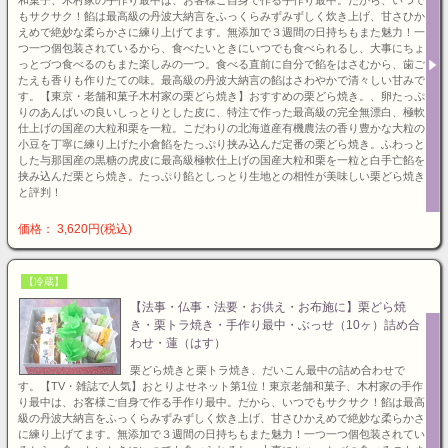
もサクサク！餡は最高級の丹波大納言をふっくらみずみずしく炊き上げ、甘さひか
えめで絶妙な柔らかさに練り上げてます。無添加で３週間の日持ちもまた魅力！一
つ一つ個包装されているから、食べたいときにいつでも食べられるし、大事にちょ
っとづつ食べるのもまた楽しみの一つ。食べる直前に自分で餡をはさむから、歯ご
たえも香りも作りたての味。最高級の丹波大納言の餡はさわやかで清々しい甘みで
す。【東京・老舗和菓子木村家の栗どら焼き】おすすめの栗どら焼き。、卵たっぷ
りのあんばいの良いしっとりとした皮に、特注で作った最高級の完全無漂白、極軟
仕上げの国産の大粒和栗を一粒。こだわりの北海道産有機農法の香り豊かな大粒の
小豆を丁寧に練り上げた小倉餡をたっぷり挟み込んだ定番の栗どら焼き。ふわっと
した与那国産の黒糖の虎皮に最高級極軟仕上げの国産大粒和栗を一粒と白手亡餡を
挟み込んだ栗とら焼き。たっぷり餡としっとり生地との相性が美味しい栗どら焼き
と評判！
価格： 3,620円(税込)
【冷蔵】
【法事・仏事・法要・お供え・お布施に】栗どら焼
き・栗トラ焼き・手作り最中・ぶっせ（10ヶ）詰め合
わせ・蓮（はす）
栗どら焼きと栗トラ焼き、だいこん最中の詰め合わせで
す。【TV・雑誌で人気】おとりよせネット第1位！東京老舗和菓子、木村家の手作
り最中は、お客様ご自身で作る手作り最中。だから、いつでもサクサク！餡は最高
級の丹波大納言をふっくらみずみずしく炊き上げ、甘さひかえめで絶妙な柔らかさ
に練り上げてます。無添加で３週間の日持ちもまた魅力！一つ一つ個包装されてい