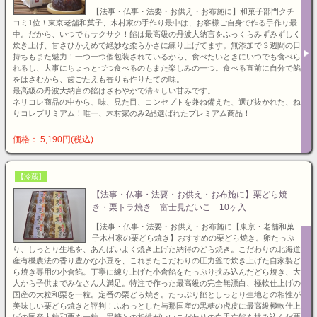
【法事・仏事・法要・お供え・お布施に】和菓子部門クチ
コミ1位！東京老舗和菓子、木村家の手作り最中は、お客様ご自身で作る手作り最
中。だから、いつでもサクサク！餡は最高級の丹波大納言をふっくらみずみずしく
炊き上げ、甘さひかえめで絶妙な柔らかさに練り上げてます。無添加で３週間の日
持ちもまた魅力！一つ一つ個包装されているから、食べたいときにいつでも食べら
れるし、大事にちょっとづつ食べるのもまた楽しみの一つ。食べる直前に自分で餡
をはさむから、歯ごたえも香りも作りたての味。
最高級の丹波大納言の餡はさわやかで清々しい甘みです。
ネリコレ商品の中から、味、見た目、コンセプトを兼ね備えた、選び抜かれた、ね
りコレプリミアム！唯一、木村家のみ2品選ばれたプレミアム商品！
価格： 5,190円(税込)
【冷蔵】
【法事・仏事・法要・お供え・お布施に】栗どら焼
き・栗トラ焼き 富士見だいこ 10ヶ入
【法事・仏事・法要・お供え・お布施に【東京・老舗和菓
子木村家の栗どら焼き】おすすめの栗どら焼き。卵たっぷ
り、しっとり生地を、あんばいよく焼き上げた納得のどら焼き。こだわりの北海道
産有機農法の香り豊かな小豆を、これまたこだわりの圧力釜で炊き上げた自家製ど
ら焼き専用の小倉餡。丁寧に練り上げた小倉餡をたっぷり挟み込んだどら焼き、大
人から子供までみなさん大満足。特注で作った最高級の完全無漂白、極軟仕上げの
国産の大粒和栗を一粒。定番の栗どら焼き。たっぷり餡としっとり生地との相性が
美味しい栗どら焼きと評判！ふわっとした与那国産の黒糖の虎皮に最高級極軟仕上
げの国産大粒和栗を一粒。黒糖との相性がいいこだわりの白手亡餡を挟み込んだ栗