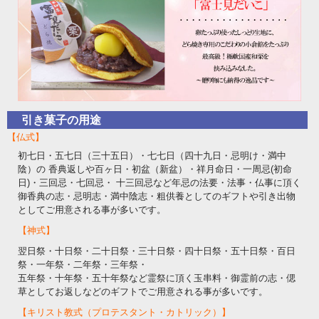
引き菓子の用途
【仏式】
初七日・五七日（三十五日）・七七日（四十九日・忌明け・満中
陰）の 香典返しや百ヶ日・初盆（新盆）・祥月命日・一周忌(初命
日)・三回忌・七回忌・ 十三回忌など年忌の法要・法事・仏事に頂く
御香典の志・忌明志・満中陰志・粗供養としてのギフトや引き出物
としてご用意される事が多いです。
【神式】
翌日祭・十日祭・二十日祭・三十日祭・四十日祭・五十日祭・百日
祭・一年祭・二年祭・三年祭・
五年祭・十年祭・五十年祭など霊祭に頂く玉串料・御霊前の志・偲
草としてお返しなどのギフトでご用意される事が多いです。
【キリスト教式（プロテスタント・カトリック）】