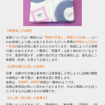
【香典返しの金額】
金額については一般的には「
関東の半返し
、
関西の三分返し
」とい
われ地域により違いがありますがいただいた香典の
半額から三分の
一程度
の品を目安に返すものとされています。地域によっても習慣
の違いがありますが、一般的に「和菓子」は多く使われているよう
です。直接手渡さず、お贈り先の方まで送る場合には、返礼品にご
挨拶状（礼状）を添えてお送りします。
【法事法要のお返しの金額】
法事・法要の引き物は基本的には香典返しと同じように品物の種類
や値段は一律で選び、参列者全員に用意します。
金額は、
2000円～5000円
程度が一般的のようです。
品物は実用品が良いと言われておりますが、やはり帰路にかさばっ
たりするものは避けるのが無難です。
【のし紙（掛け紙）の表書き】
宗派にもよりますが「志」「満中陰志」「粗供養」「忌明志」「供