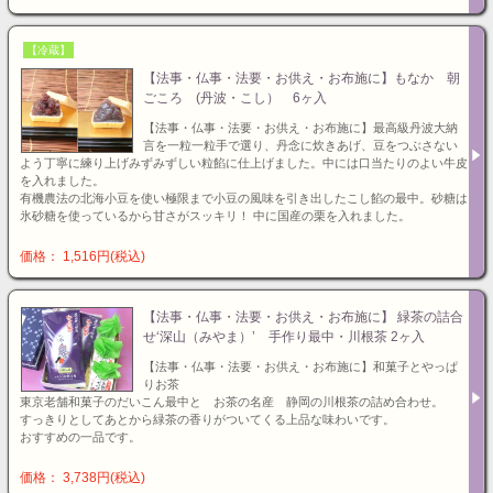
【冷蔵】
【法事・仏事・法要・お供え・お布施に】もなか 朝
ごころ (丹波・こし） 6ヶ入
【法事・仏事・法要・お供え・お布施に】最高級丹波大納
言を一粒一粒手で選り、丹念に炊きあげ、豆をつぶさない
よう丁寧に練り上げみずみずしい粒餡に仕上げました。中には口当たりのよい牛皮
を入れました。
有機農法の北海小豆を使い極限まで小豆の風味を引き出したこし餡の最中。砂糖は
氷砂糖を使っているから甘さがスッキリ！ 中に国産の栗を入れました。
価格： 1,516円(税込)
【法事・仏事・法要・お供え・お布施に】 緑茶の詰合
せ‘深山（みやま）’ 手作り最中・川根茶 2ヶ入
【法事・仏事・法要・お供え・お布施に】和菓子とやっぱ
りお茶
東京老舗和菓子のだいこん最中と お茶の名産 静岡の川根茶の詰め合わせ。
すっきりとしてあとから緑茶の香りがついてくる上品な味わいです。
おすすめの一品です。
価格： 3,738円(税込)