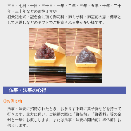
三日・七日・十日・三十日・一年・二年・三年・五年・十年・二十
年・三十年などの追悼ミサや
召天記念式・記念会に頂く御花料・御ミサ料・御霊前の志・偲草と
してお返しなどのギフトでご用意される事が多い様です。
仏事・法事の心得
◎お供え物
法事・法要に招待されたとき、お参りする時に菓子折などを持って
行きます。先方に伺い、ご挨拶の際に「御仏前」「御香料」等の金
封と一緒にお渡しします。または法事・法要の開始前に御仏前にお
供えします。