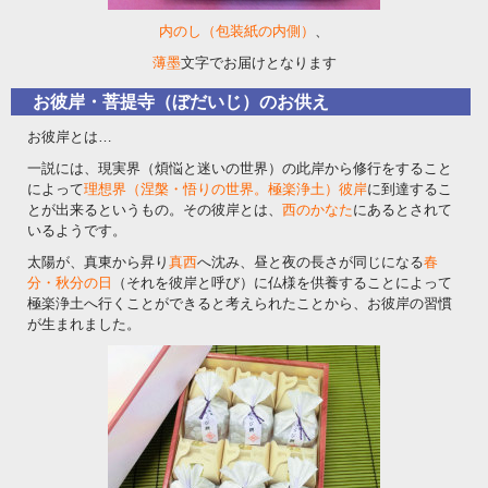
内のし（包装紙の内側）
、
薄墨
文字でお届けとなります
お彼岸・菩提寺（ぼだいじ）のお供え
お彼岸とは…
一説には、現実界（煩悩と迷いの世界）の此岸から修行をすること
によって
理想界（涅槃・悟りの世界。極楽浄土）彼岸
に到達するこ
とが出来るというもの。その彼岸とは、
西のかなた
にあるとされて
いるようです。
太陽が、真東から昇り
真西
へ沈み、昼と夜の長さが同じになる
春
分・秋分の日
（それを彼岸と呼び）に仏様を供養することによって
極楽浄土へ行くことができると考えられたことから、お彼岸の習慣
が生まれました。