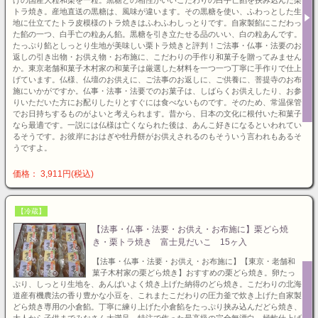
トラ焼き。産地直送の黒糖は、風味が違います。その黒糖を使い、ふわっとした生
地に仕立てたトラ皮模様のトラ焼きはふわふわしっとりです。自家製餡にこだわっ
た餡の一つ、白手亡の粒あん餡。黒糖を引き立たせる品のいい、白の粒あんです。
たっぷり餡としっとり生地が美味しい栗トラ焼きと評判！ご法事・仏事・法要のお
返しの引き出物・お供え物・お布施に、こだわりの手作り和菓子を贈ってみません
か。東京老舗和菓子木村家の和菓子は厳選した材料を一つ一つ丁寧に手作りで仕上
げています。仏様、仏壇のお供えに、ご法事のお返しに、ご供養に、菩提寺のお布
施にいかがですか。仏事・法事・法要でのお菓子は、しばらくお供えしたり、お参
りいただいた方にお配りしたりとすぐには食べないものです。そのため、常温保管
でお日持ちするものがよいと考えられます。昔から、日本の文化に根付いた和菓子
なら最適です。一説には仏様は亡くなられた後は、あんこ好きになるといわれてい
るそうです。お彼岸におはぎや牡丹餅がお供えされるのもそういう言われもあるそ
うですよ。
価格： 3,911円(税込)
【冷蔵】
【法事・仏事・法要・お供え・お布施に】栗どら焼
き・栗トラ焼き 富士見だいこ 15ヶ入
【法事・仏事・法要・お供え・お布施に】【東京・老舗和
菓子木村家の栗どら焼き】おすすめの栗どら焼き。卵たっ
ぷり、しっとり生地を、あんばいよく焼き上げた納得のどら焼き。こだわりの北海
道産有機農法の香り豊かな小豆を、これまたこだわりの圧力釜で炊き上げた自家製
どら焼き専用の小倉餡。丁寧に練り上げた小倉餡をたっぷり挟み込んだどら焼き、
大人から子供までみなさん大満足。特注で作った最高級の完全無漂白、極軟仕上げ