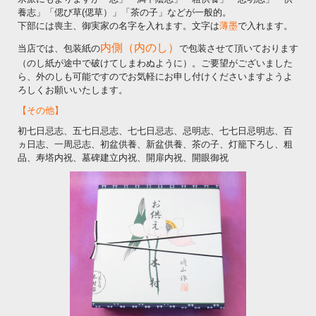
養志」「偲び草(偲草）」「茶の子」などが一般的。
下部には喪主、御実家の名字を入れます。文字は
薄墨
で入れます。
内側（内のし）
当店では、包装紙の
で包装させて頂いております
（のし紙が途中で破けてしまわぬように）。ご要望がございました
ら、外のしも可能ですのでお気軽にお申し付けくださいますようよ
ろしくお願いいたします。
【その他】
初七日忌志、五七日忌志、七七日忌志、忌明志、七七日忌明志、百
ヵ日志、一周忌志、初盆供養、新盆供養、茶の子、灯籠下ろし、粗
品、寿塔内祝、墓碑建立内祝、開扉内祝、開眼御祝