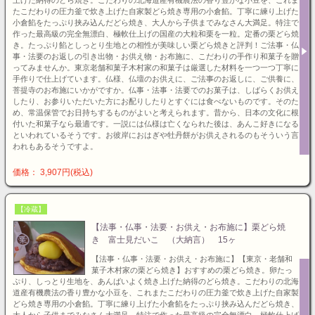
たこだわりの圧力釜で炊き上げた自家製どら焼き専用の小倉餡。丁寧に練り上げた
小倉餡をたっぷり挟み込んだどら焼き、大人から子供までみなさん大満足。特注で
作った最高級の完全無漂白、極軟仕上げの国産の大粒和栗を一粒。定番の栗どら焼
き。たっぷり餡としっとり生地との相性が美味しい栗どら焼きと評判！ご法事・仏
事・法要のお返しの引き出物・お供え物・お布施に、こだわりの手作り和菓子を贈
ってみませんか。東京老舗和菓子木村家の和菓子は厳選した材料を一つ一つ丁寧に
手作りで仕上げています。仏様、仏壇のお供えに、ご法事のお返しに、ご供養に、
菩提寺のお布施にいかがですか。仏事・法事・法要でのお菓子は、しばらくお供え
したり、お参りいただいた方にお配りしたりとすぐには食べないものです。そのた
め、常温保管でお日持ちするものがよいと考えられます。昔から、日本の文化に根
付いた和菓子なら最適です。一説には仏様は亡くなられた後は、あんこ好きになる
といわれているそうです。お彼岸におはぎや牡丹餅がお供えされるのもそういう言
われもあるそうですよ。
価格： 3,907円(税込)
【冷蔵】
【法事・仏事・法要・お供え・お布施に】栗どら焼
き 富士見だいこ （大納言） 15ヶ
【法事・仏事・法要・お供え・お布施に】【東京・老舗和
菓子木村家の栗どら焼き】おすすめの栗どら焼き。卵たっ
ぷり、しっとり生地を、あんばいよく焼き上げた納得のどら焼き。こだわりの北海
道産有機農法の香り豊かな小豆を、これまたこだわりの圧力釜で炊き上げた自家製
どら焼き専用の小倉餡。丁寧に練り上げた小倉餡をたっぷり挟み込んだどら焼き、
大人から子供までみなさん大満足。特注で作った最高級の完全無漂白、極軟仕上げ