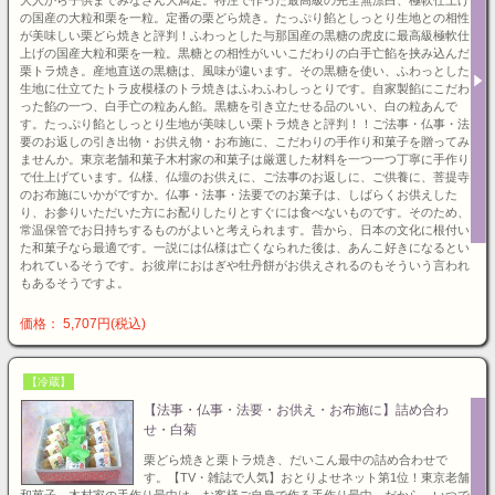
の国産の大粒和栗を一粒。定番の栗どら焼き。たっぷり餡としっとり生地との相性
が美味しい栗どら焼きと評判！ふわっとした与那国産の黒糖の虎皮に最高級極軟仕
上げの国産大粒和栗を一粒。黒糖との相性がいいこだわりの白手亡餡を挟み込んだ
栗トラ焼き。産地直送の黒糖は、風味が違います。その黒糖を使い、ふわっとした
生地に仕立てたトラ皮模様のトラ焼きはふわふわしっとりです。自家製餡にこだわ
った餡の一つ、白手亡の粒あん餡。黒糖を引き立たせる品のいい、白の粒あんで
す。たっぷり餡としっとり生地が美味しい栗トラ焼きと評判！！ご法事・仏事・法
要のお返しの引き出物・お供え物・お布施に、こだわりの手作り和菓子を贈ってみ
ませんか。東京老舗和菓子木村家の和菓子は厳選した材料を一つ一つ丁寧に手作り
で仕上げています。仏様、仏壇のお供えに、ご法事のお返しに、ご供養に、菩提寺
のお布施にいかがですか。仏事・法事・法要でのお菓子は、しばらくお供えした
り、お参りいただいた方にお配りしたりとすぐには食べないものです。そのため、
常温保管でお日持ちするものがよいと考えられます。昔から、日本の文化に根付い
た和菓子なら最適です。一説には仏様は亡くなられた後は、あんこ好きになるとい
われているそうです。お彼岸におはぎや牡丹餅がお供えされるのもそういう言われ
もあるそうですよ。
価格： 5,707円(税込)
【冷蔵】
【法事・仏事・法要・お供え・お布施に】詰め合わ
せ・白菊
栗どら焼きと栗トラ焼き、だいこん最中の詰め合わせで
す。【TV・雑誌で人気】おとりよせネット第1位！東京老舗
和菓子、木村家の手作り最中は、お客様ご自身で作る手作り最中。だから、いつで