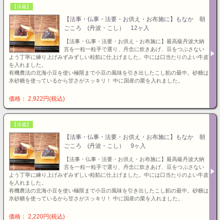
【冷蔵】
【法事・仏事・法要・お供え・お布施に】もなか 朝
ごころ (丹波・こし） 12ヶ入
【法事・仏事・法要・お供え・お布施に】最高級丹波大納
言を一粒一粒手で選り、丹念に炊きあげ、豆をつぶさない
よう丁寧に練り上げみずみずしい粒餡に仕上げました。中には口当たりのよい牛皮
を入れました。
有機農法の北海小豆を使い極限まで小豆の風味を引き出したこし餡の最中。砂糖は
氷砂糖を使っているから甘さがスッキリ！ 中に国産の栗を入れました。
価格： 2,922円(税込)
【冷蔵】
【法事・仏事・法要・お供え・お布施に】もなか 朝
ごころ (丹波・こし） 9ヶ入
【法事・仏事・法要・お供え・お布施に】最高級丹波大納
言を一粒一粒手で選り、丹念に炊きあげ、豆をつぶさない
よう丁寧に練り上げみずみずしい粒餡に仕上げました。中には口当たりのよい牛皮
を入れました。
有機農法の北海小豆を使い極限まで小豆の風味を引き出したこし餡の最中。砂糖は
氷砂糖を使っているから甘さがスッキリ！ 中に国産の栗を入れました。
価格： 2,220円(税込)