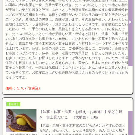
の国産の大粒和栗を一粒。定番の栗どら焼き。たっぷり餡としっとり生地との相性
が美味しい栗どら焼きと評判！ふわっとした与那国産の黒糖の虎皮に最高級極軟仕
上げの国産大粒和栗を一粒。黒糖との相性がいいこだわりの白手亡餡を挟み込んだ
栗トラ焼き。産地直送の黒糖は、風味が違います。その黒糖を使い、ふわっとした
生地に仕立てたトラ皮模様のトラ焼きはふわふわしっとりです。自家製餡にこだわ
った餡の一つ、白手亡の粒あん餡。黒糖を引き立たせる品のいい、白の粒あんで
す。たっぷり餡としっとり生地が美味しい栗トラ焼きと評判！ご法事・仏事・法要
のお返しの引き出物・お供え物・お布施に、こだわりの手作り和菓子を贈ってみま
せんか。東京老舗和菓子木村家の和菓子は厳選した材料を一つ一つ丁寧に手作りで
仕上げています。仏様、仏壇のお供えに、ご法事のお返しに、ご供養に、菩提寺の
お布施にいかがですか。仏事・法事・法要でのお菓子は、しばらくお供えしたり、
お参りいただいた方にお配りしたりとすぐには食べないものです。そのため、常温
保管でお日持ちするものがよいと考えられます。昔から、日本の文化に根付いた和
菓子なら最適です。一説には仏様は亡くなられた後は、あんこ好きになるといわれ
ているそうです。お彼岸におはぎや牡丹餅がお供えされるのもそういう言われもあ
るそうですよ。
価格： 5,707円(税込)
【冷蔵】
【法事・仏事・法要・お供え・お布施に】栗どら焼
き 富士見だいこ （大納言） 10個
【東京・老舗和菓子木村家の栗どら焼き】おすすめの栗ど
ら焼き。卵たっぷり、しっとり生地を、あんばいよく焼き
上げた納得のどら焼き。こだわりの北海道産有機農法の香り豊かな小豆を、これま