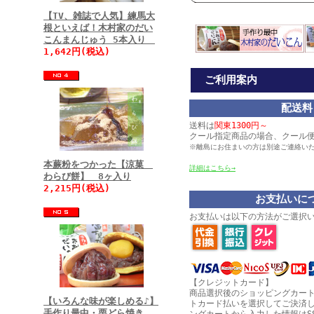
【TV、雑誌で人気】練馬大
根といえば！木村家のだい
こんまんじゅう 5本入り
1,642円(税込)
ご利用案内
配送料
送料は
関東1300円～
クール指定商品の場合、クール
※離島にお住まいの方は別途ご連絡い
本蕨粉をつかった【涼菓
詳細はこちら→
わらび餅】 8ヶ入り
2,215円(税込)
お支払いに
お支払いは以下の方法がご選択
【クレジットカード】
商品選択後のショッピングカー
【いろんな味が楽しめる♪】
トカード払いを選択してご決済
手作り最中・栗どら焼き