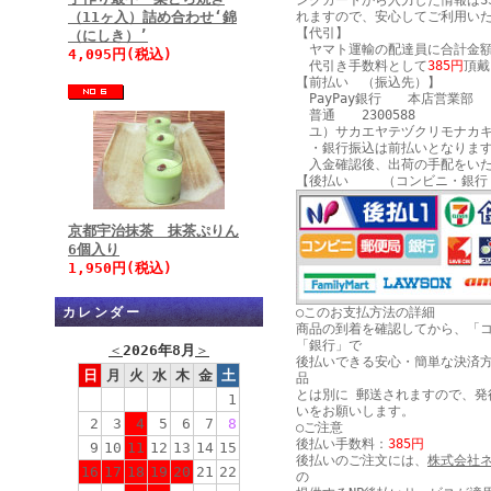
ングカートから入力した情報はS
（11ヶ入）詰め合わせ‘錦
れますので、安心してご利用い
【代引】
（にしき）’
ヤマト運輸の配達員に合計金額
4,095円(税込)
代引き手数料として
385円
頂戴
【前払い （振込先）】
PayPay銀行 本店営業部
普通 2300588
ユ）サカエヤテヅクリモナカキ
・銀行振込は前払いとなりま
入金確認後、出荷の手配をいた
【後払い （コンビニ・銀行
京都宇治抹茶 抹茶ぷりん
6個入り
1,950円(税込)
カレンダー
○このお支払方法の詳細
商品の到着を確認してから、「
「銀行」で
＜
2026年8月
＞
後払いできる安心・簡単な決済
日
月
火
水
木
金
土
品
とは別に 郵送されますので、発
1
いをお願いします。
2
3
4
5
6
7
8
○ご注意
後払い手数料：
385円
9
10
11
12
13
14
15
後払いのご注文には、
株式会社
16
17
18
19
20
21
22
の