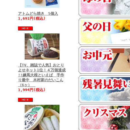
アトムどら焼き 5個入
1,691円(税込)
【TV、雑誌で人気】おとり
よせネット1位！４万個達成
!!練馬大根といえば 手作
り最中 木村家のだいこん
（6ヶ）
1,994円(税込)