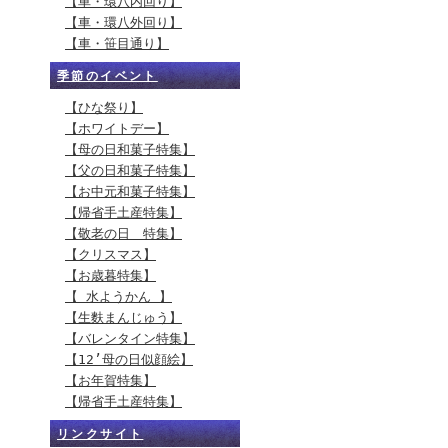
【車・環八内回り】
【車・環八外回り】
【車・笹目通り】
季節のイベント
【ひな祭り】
【ホワイトデー】
【母の日和菓子特集】
【父の日和菓子特集】
【お中元和菓子特集】
【帰省手土産特集】
【敬老の日 特集】
【クリスマス】
【お歳暮特集】
【 水ようかん 】
【生麩まんじゅう】
【バレンタイン特集】
【12’母の日似顔絵】
【お年賀特集】
【帰省手土産特集】
リンクサイト