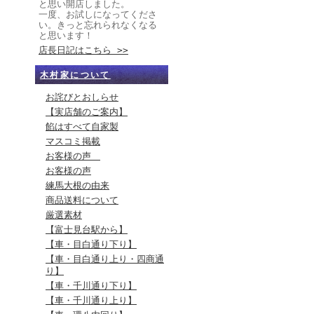
と思い開店しました。
一度、お試しになってくださ
い。きっと忘れられなくなる
と思います！
店長日記はこちら >>
木村家について
お詫びとおしらせ
【実店舗のご案内】
餡はすべて自家製
マスコミ掲載
お客様の声
お客様の声
練馬大根の由来
商品送料について
厳選素材
【富士見台駅から】
【車・目白通り下り】
【車・目白通り上り・四商通
り】
【車・千川通り下り】
【車・千川通り上り】