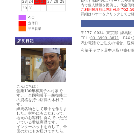
提供するNP後払いサービスが適
23
24
25
26
27
28
29
内で個人情報を提供し、代金債
30
31
ご利用限度額は累計残高で52,5
詳細はバナーをクリックしてご
今日
定休日
半日営業
〒177-0034 東京都 練
TEL:
03-3999-8671
FAX:
店長日記
※お電話でご注文の場合、送
和菓子ギフト最中お取り寄せ
こんにちは！
創業130年和菓子木村家で
す。、全国和菓子一級技能士
の資格を持つ店長の木村で
す。
練馬名物として最中を作りま
した。材料にもこだわって、
地元のお客様に喜んでいただ
いている看板商品です。
インターネットを通して、全
国の方にもお届けできたら、