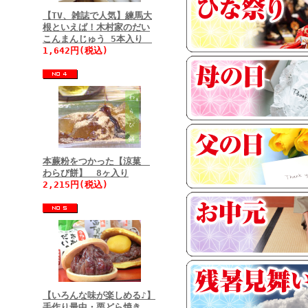
【TV、雑誌で人気】練馬大
根といえば！木村家のだい
こんまんじゅう 5本入り
1,642円(税込)
本蕨粉をつかった【涼菓
わらび餅】 8ヶ入り
2,215円(税込)
【いろんな味が楽しめる♪】
手作り最中・栗どら焼き