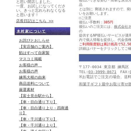
後払いできる安心・簡単な決済
と思い開店しました。
品
一度、お試しになってくださ
とは別に 郵送されますので、発
い。きっと忘れられなくなる
いをお願いします。
と思います！
○ご注意
店長日記はこちら >>
後払い手数料：
385円
後払いのご注文には、
株式会社
の
木村家について
提供するNP後払いサービスが適
内で個人情報を提供し、代金債
お詫びとおしらせ
ご利用限度額は累計残高で52,5
【実店舗のご案内】
詳細はバナーをクリックしてご
餡はすべて自家製
マスコミ掲載
お客様の声
〒177-0034 東京都 練
お客様の声
TEL:
03-3999-8671
FAX:
※お電話でご注文の場合、送
練馬大根の由来
商品送料について
和菓子ギフト最中お取り寄せ
厳選素材
【富士見台駅から】
【車・目白通り下り】
【車・目白通り上り・四商通
り】
【車・千川通り下り】
【車・千川通り上り】