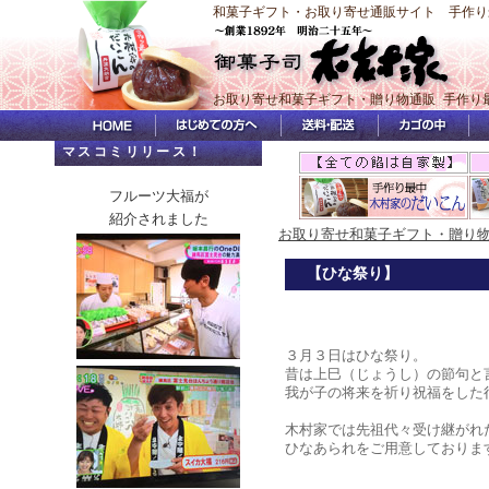
和菓子ギフト・お取り寄せ通販サイト 手作り
お取り寄せ和菓子ギフト・贈り物通販 手作り
マスコミリリース！
フルーツ大福が
紹介されました
お取り寄せ和菓子ギフト・贈り
【ひな祭り】
３月３日はひな祭り。
昔は上巳（じょうし）の節句と
我が子の将来を祈り祝福をした
木村家では先祖代々受け継がれ
ひなあられをご用意しておりま