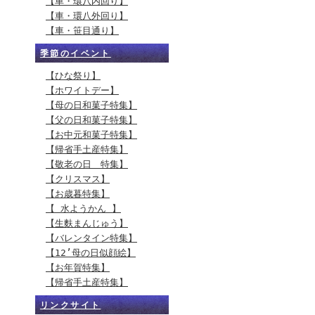
【車・環八内回り】
【車・環八外回り】
【車・笹目通り】
季節のイベント
【ひな祭り】
【ホワイトデー】
【母の日和菓子特集】
【父の日和菓子特集】
【お中元和菓子特集】
【帰省手土産特集】
【敬老の日 特集】
【クリスマス】
【お歳暮特集】
【 水ようかん 】
【生麩まんじゅう】
【バレンタイン特集】
【12’母の日似顔絵】
【お年賀特集】
【帰省手土産特集】
リンクサイト