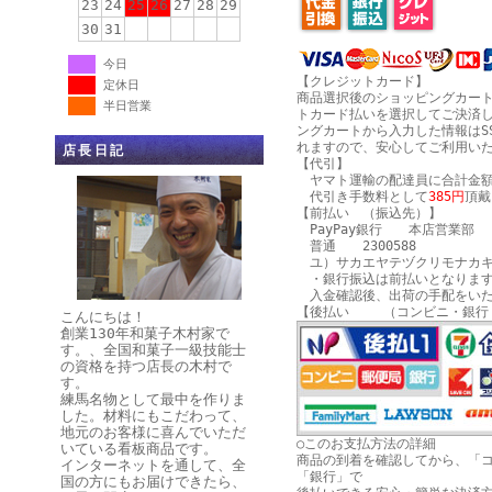
23
24
25
26
27
28
29
30
31
今日
【クレジットカード】
定休日
商品選択後のショッピングカー
半日営業
トカード払いを選択してご決済
ングカートから入力した情報はS
れますので、安心してご利用い
店長日記
【代引】
ヤマト運輸の配達員に合計金額
代引き手数料として
385円
頂戴
【前払い （振込先）】
PayPay銀行 本店営業部
普通 2300588
ユ）サカエヤテヅクリモナカキ
・銀行振込は前払いとなりま
入金確認後、出荷の手配をいた
【後払い （コンビニ・銀行
こんにちは！
創業130年和菓子木村家で
す。、全国和菓子一級技能士
の資格を持つ店長の木村で
す。
練馬名物として最中を作りま
した。材料にもこだわって、
地元のお客様に喜んでいただ
○このお支払方法の詳細
いている看板商品です。
商品の到着を確認してから、「
インターネットを通して、全
「銀行」で
国の方にもお届けできたら、