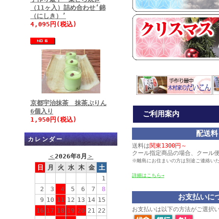
（11ヶ入）詰め合わせ‘錦
（にしき）’
4,095円(税込)
京都宇治抹茶 抹茶ぷりん
6個入り
ご利用案内
1,950円(税込)
配送料
カレンダー
送料は
関東1300円～
クール指定商品の場合、クール
＜
2026年8月
＞
※離島にお住まいの方は別途ご連絡い
日
月
火
水
木
金
土
詳細はこちら→
1
2
3
4
5
6
7
8
お支払いに
9
10
11
12
13
14
15
お支払いは以下の方法がご選択
16
17
18
19
20
21
22