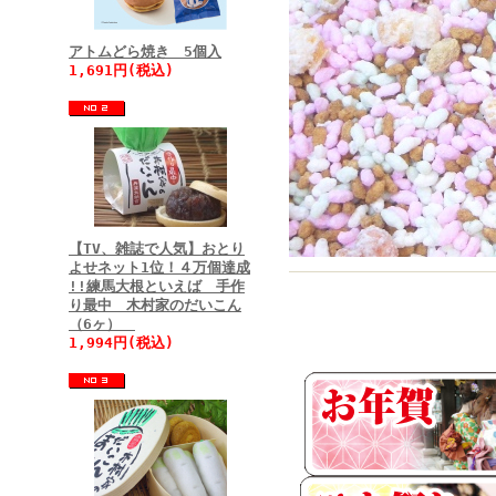
アトムどら焼き 5個入
1,691円(税込)
【TV、雑誌で人気】おとり
よせネット1位！４万個達成
!!練馬大根といえば 手作
り最中 木村家のだいこん
（6ヶ）
1,994円(税込)