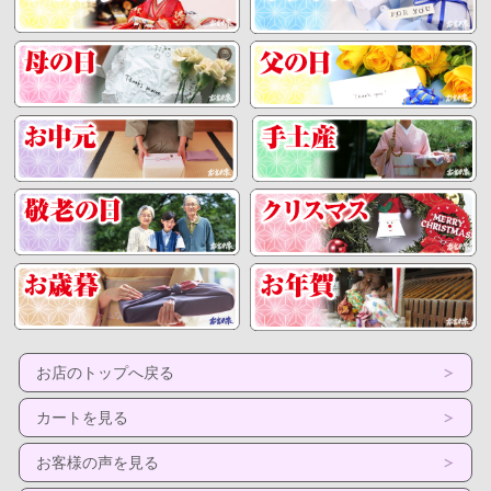
す。やはりこし餡！
このこし餡がいちごと生クリームを引
き立てるのです。
そんな朝摘み苺と濃厚な生クリーム、こ
だわりの
こし餡
を
ふわふわっとした羽二重餅で包み込みま
した。
とろけるような食感と苺の
ハーモニー
が
絶品です
特別に
大粒の苺
をよってもらってま
す。
お店のトップへ戻る
直接農家さんから買っているからでき
るのです。
カートを見る
先日、仕込んでいるときに洋菓子の材
料屋が見て思わず
‘でかっ’
といったほど…
お客様の声を見る