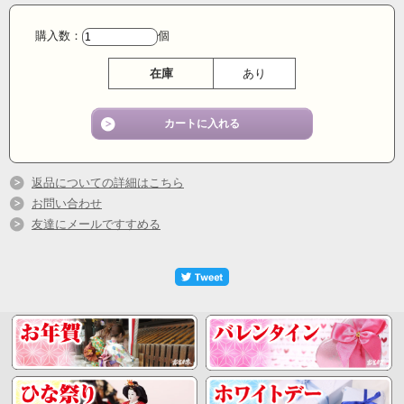
こだわりのこし餡と大粒の完熟いちご、
濃
厚の生クリーム
が
購入数：
個
ふわっとしたお餅に包まれていてとろける
ような新食感です。
一度食べたら病みつきになりますよ
在庫
あり
練馬産
の朝摘みいちごです。品種はと
ちおとめ。
完熟してから摘みあげるのでみがしっ
かりしているのに
甘さ
がだんぜん違います。
返品についての詳細はこちら
ここだけの話し、新鮮な苺はへたがピ
お問い合わせ
ンとそり上がって
自然と上にういているのです。
友達にメールですすめる
ほらっ、ういてるでしょ！
洋菓子のプロも使う
濃厚な生クリーム
この生クリー
ム、味が濃くてしかもあと味もそんなに重たく感じない
のでかなり気に入って使ってます。
獲れたてフレッシュ、朝摘み苺！
こだわりのこし餡と一緒に包み込みま