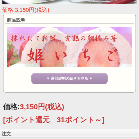
価格:3,150円(税込)
商品説明
▼ 商品説明の続きを見る ▼
価格:
3,150円
(税込)
苺
の季節になりました。
[ポイント還元 31ポイント～]
木村家の
春限定
の和洋菓子です。
ふわっとした
羽二重餅
に練馬産の完熟
朝摘
み苺
を濃厚生クリームと
注文
一緒に包み込みました。