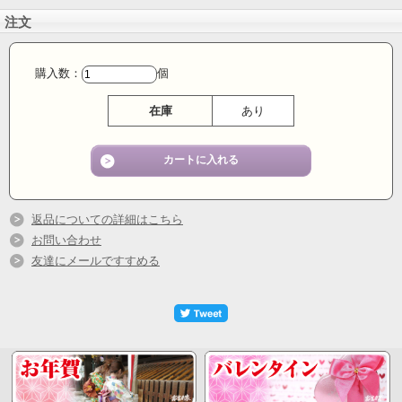
木村家 【特選】水ようかん・和風ゼリーの詰め合わせです。
注文
１
２
涼しいところで
ヶ月
冷蔵庫に入れて
ヶ月
の日持ちとなります。
購入数：
個
夏の贈り物には
在庫
あり
【特選】水ようかん・和風ゼリーの詰め合わせ
こだわりの風味豊かなこし餡を使い
上品な甘味と、つるりとした爽やかなのどごしに
仕上げた趣き涼しい木村家の水ようかん
つるつるとして光沢感のあるゼリー
お口に入れた途端に濃厚な果実の味わいと果実の
返品についての詳細はこちら
味わいをぎゅっと濃縮した濃厚ゼリーです。
お問い合わせ
友達にメールですすめる
水ようかん
丁寧に漉したこだわりのこし餡を使
い、口の中でとろける、瑞々しさと小豆の豊かな風味
が特徴の水羊羹
梅ゼリー
自家製の梅酒をふんだんに使い紀州・鶯
宿の梅の甘露煮を丸ごと一粒入れました。
みかんぜりー
果肉と果汁がフレッシュに溶け合う贅
沢なおいしさ果実の味わいをぎゅっと濃縮した濃厚ゼ
リー