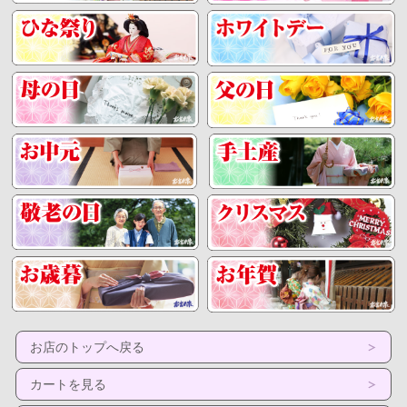
葡萄ゼリー
もぎたての味わいを残したとろける様
な食感
グレープフルーツ
フルーツ感覚で楽しむフレッシュ
なゼリー。つぶつぶ果汁入り
錦玉羹
和菓子ならではの錦玉。小倉鹿の子とうぐ
いす鹿の子がたっぷり
のし紙、名入れは無料で付けられ
ます。
ミニスプーン付きです。
涼しいところで一ヶ月の日持ちと
なります
お店のトップへ戻る
冷たくひやしてお召し上がり下さい。
美味しく召し上がって頂く為に、冷たくひや
カートを見る
してお召し上がり下さい。